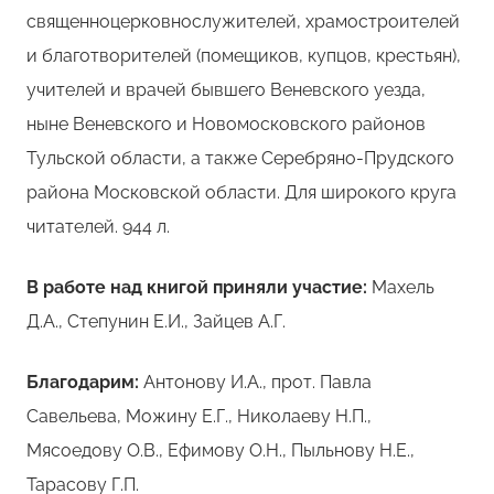
священноцерковнослужителей, храмостроителей
и благотворителей (помещиков, купцов, крестьян),
учителей и врачей бывшего Веневского уезда,
ныне Веневского и Новомосковского районов
Тульской области, а также Серебряно-Прудского
района Московской области. Для широкого круга
читателей. 944 л.
В работе над книгой приняли участие:
Махель
Д.А., Степунин Е.И., Зайцев А.Г.
Благодарим:
Антонову И.А., прот. Павла
Савельева, Можину Е.Г., Николаеву Н.П.,
Мясоедову О.В., Ефимову О.Н., Пыльнову Н.Е.,
Тарасову Г.П.