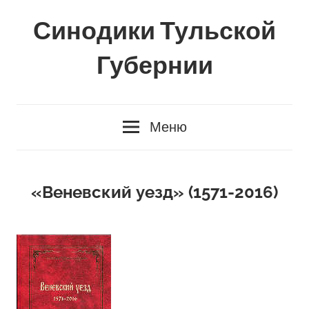
Перейти
Синодики Тульской
к
содержимому
Губернии
Георгиевская-
Шекшуева
Меню
Тамара
Владимировна
«Веневский уезд» (1571-2016)