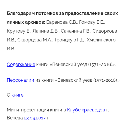
Благодарим потомков за предоставление своих
личных архивов:
Баранова С.В., Гомову Е.Е.,
Крутову Е., Лапина Д.В., Саначина Г.В., Cидоркова
И.В., Скворцова М.А., Троицкую Г.Д., Хмелинского
И.В. …
Cодержание
книги «Веневский уезд (1571–2016)».
Персоналии
из книги «Веневский уезд (1571-2016)».
О
книге
.
Мини-презентация книги в
Клубе краеведов
г.
Венева
23.09.2017
г.