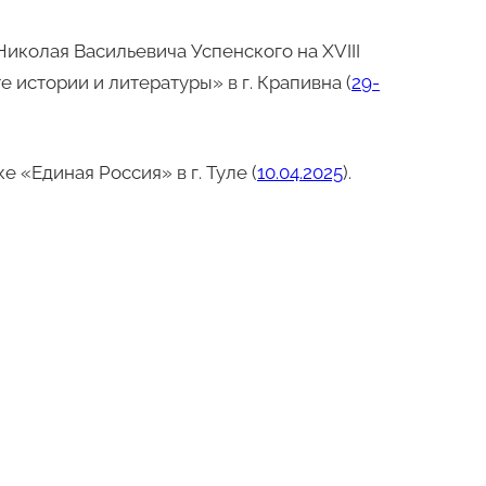
 Николая Васильевича Успенского на XVIII
истории и литературы» в г. Крапивна (
29-
 «Единая Россия» в г. Туле (
10.04.2025
).
амая недоступная из этих тайн. (И.С.
Тургенев)»
» в рамках празднования Дня города на