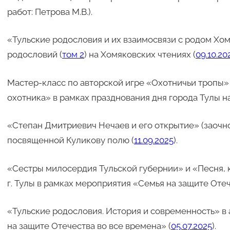
работ: Петрова М.В.).
«Тульские родословия и их взаимосвязи с родом Хо
родословий (
том 2
) на Хомяковских чтениях (
09.10.20
Мастер-класс по авторской игре «Охотничьи тропы» 
охотника» в рамках празднования дня города Тулы н
«Степан Дмитриевич Нечаев и его открытие» (заочно
посвященной Куликову полю (
11.09.2025
).
«Сестры милосердия Тульской губернии» и «Песня, 
г. Тулы в рамках мероприятия «Семья на защите Отеч
«Тульские родословия. История и современность» в 
на защите Отечества во все времена» (
05.07.2025
).