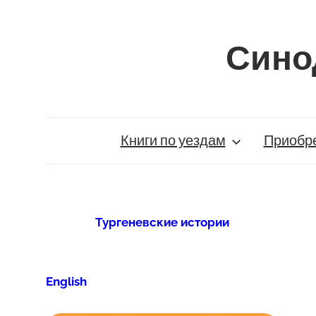
Перейти
к
Сино
содержимому
Георгиевская-
Шекшуева
Тамара
Книги по уездам
Приобре
Владимировна
Тургеневские истории
English