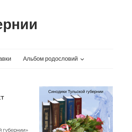
ернии
авки
Альбом родословий
КТ
й губернии»