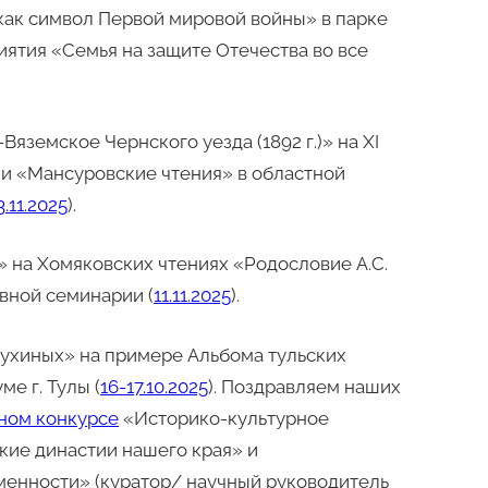
как символ Первой мировой войны» в парке
иятия «Семья на защите Отечества во все
яземское Чернского уезда (1892 г.)» на XI
и «Мансуровские чтения» в областной
3.11.2025
).
» на Хомяковских чтениях «Родословие А.С.
вной семинарии (
11.11.2025
).
пухиных» на примере Альбома тульских
ме г. Тулы (
16-17.10.2025
). Поздравляем наших
ном конкурсе
«Историко-культурное
кие династии нашего края» и
енности» (куратор/ научный руководитель