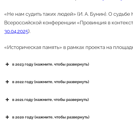
«Не нам судить таких людей» (И. А. Бунин). О судьбе
Всероссийской конференции «Провинция в контексте 
30.04.2025
).
«Историческая память» в рамках проекта на площадке
в 2023 году (нажмите, чтобы развернуть)
«Тайны человеческой жизни велики, а любовь
–
с
в 2022 году (нажмите, чтобы развернуть)
в 2021 году (нажмите, чтобы развернуть)
«Тульские родословия. История и современность
в 2020 году (нажмите, чтобы развернуть)
набережной г. Тулы (
11.09.2021
).