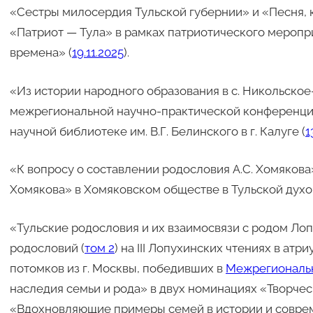
«Сестры милосердия Тульской губернии» и «Песня, 
«Патриот — Тула» в рамках патриотического меропр
времена» (
19.11.2025
).
«Из истории народного образования в с. Никольское-В
межрегиональной научно-практической конференци
научной библиотеке им. В.Г. Белинского в г. Калуге (
1
«К вопросу о составлении родословия А.С. Хомякова
Хомякова» в Хомяковском обществе в Тульской духо
«Тульские родословия и их взаимосвязи с родом Ло
родословий (
том 2
) на III Лопухинских чтениях в атриу
потомков из г. Москвы, победивших в
Межрегиональ
наследия семьи и рода» в двух номинациях «Творчес
«Вдохновляющие примеры семей в истории и соврем